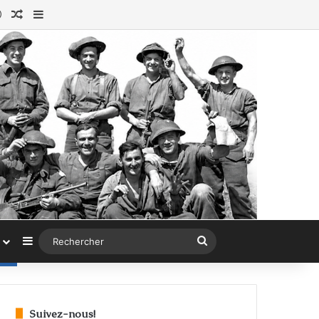
ok
tagram
Connexion
Article au hasard
Sidebar (barre latérale)
Sidebar (barre latérale)
Rechercher
Suivez-nous!