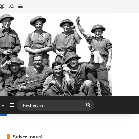
book
stagram
Connexion
Article au hasard
Sidebar (barre latérale)
Sidebar (barre latérale)
Rechercher
Suivez-nous!