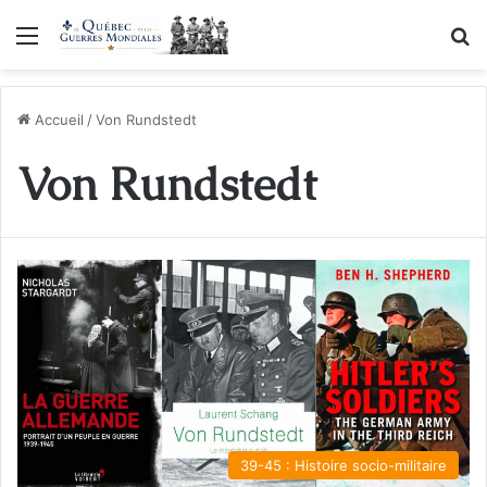
Menu
R
Accueil
/
Von Rundstedt
Von Rundstedt
39-45 : Histoire socio-militaire