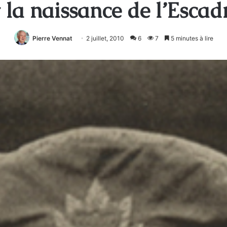
la naissance de l’Escadr
Pierre Vennat
2 juillet, 2010
6
7
5 minutes à lire