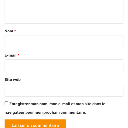
e
n
t
a
Nom
*
i
r
e
E-mail
*
*
Site web
Enregistrer mon nom, mon e-mail et mon site dans le
navigateur pour mon prochain commentaire.