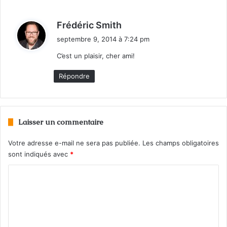
d
Frédéric Smith
i
septembre 9, 2014 à 7:24 pm
t
C’est un plaisir, cher ami!
:
Répondre
Laisser un commentaire
Votre adresse e-mail ne sera pas publiée.
Les champs obligatoires
sont indiqués avec
*
C
o
m
m