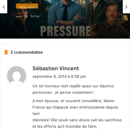
Actualité
mai 29, 2026
«Pressure»: la météo au service du jour J
2 commentaires
d
Sébastien Vincent
i
septembre 9, 2014 à 6:08 pm
t
Un tel honneur doit rejaillir aussi sur d’autres
personnes. Je pense notamment :
:
à mon épouse, et souvent conseillère, Marie-
France qui m’appuie avec enthousiasme depuis
tant
d’années! Elle seule sans doute sait les sacrifices
et les efforts qu’il incombe de faire;