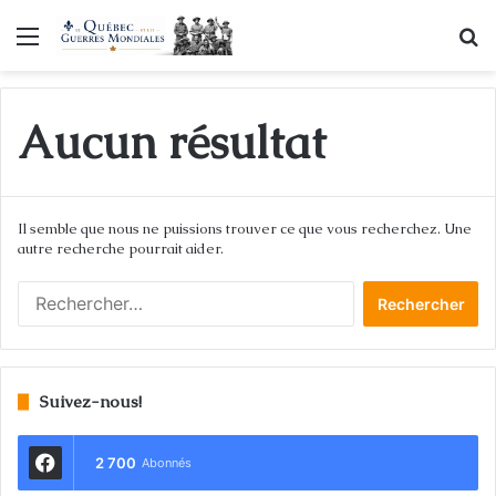
Menu
R
Aucun résultat
Il semble que nous ne puissions trouver ce que vous recherchez. Une
autre recherche pourrait aider.
R
e
c
h
e
Suivez-nous!
r
c
h
2 700
Abonnés
e