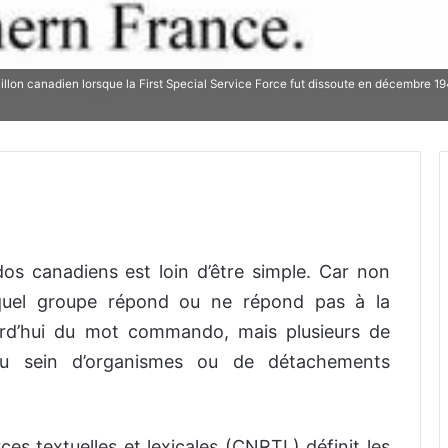
lon canadien lorsque la First Special Service Force fut dissoute en décembre 194
dos canadiens est loin d’être simple. Car non
quel groupe répond ou ne répond pas à la
urd’hui du mot commando, mais plusieurs de
u sein d’organismes ou de détachements
ces textuelles et lexicales (CNRTL) définit les