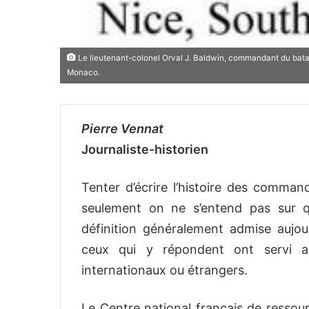
Le lieutenant-colonel Orval J. Baldwin, commandant du batail
Monaco.
Pierre Vennat
Journaliste-historien
Tenter d’écrire l’histoire des comman
seulement on ne s’entend pas sur 
définition généralement admise aujo
ceux qui y répondent ont servi a
internationaux ou étrangers.
Le Centre national français de ressour