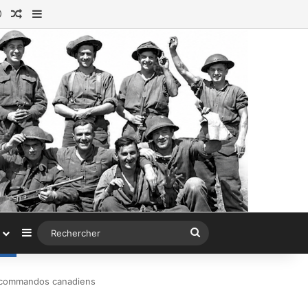
ok
tagram
Connexion
Article au hasard
Sidebar (barre latérale)
Sidebar (barre latérale)
Rechercher
s commandos canadiens