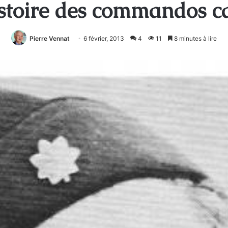
istoire des commandos 
Pierre Vennat
6 février, 2013
4
11
8 minutes à lire